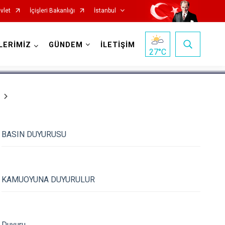
vlet
İçişleri Bakanlığı
İstanbul
1
/
5
LERİMİZ
GÜNDEM
İLETİŞİM
27
°C
Fatih
Sultanbeyli
Gaziosmanpaşa
Tuzla
BASIN DUYURUSU
Güngören
Ümraniye
Kadıköy
Üsküdar
Kağıthane
Zeytinburnu
KAMUOYUNA DUYURULUR
Kartal
Arnavutköy
Küçükçekmece
Ataşehir
Duyuru