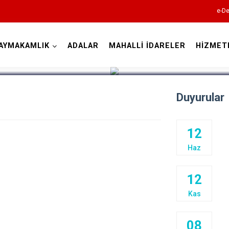
e-De
AYMAKAMLIK
ADALAR
MAHALLİ İDARELER
HİZMET
İstanbul
Duyurular
Adalar
Avcılar
12
Bağcılar
Haz
Bahçelievler
12
Bakırköy
Kas
Bayrampaşa
Beşiktaş
08