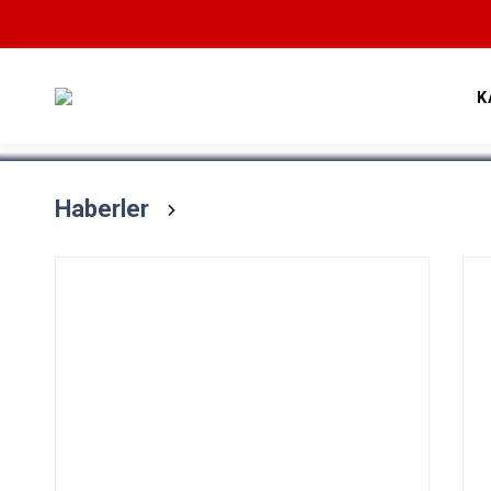
Devamını Oku
K
Haberler