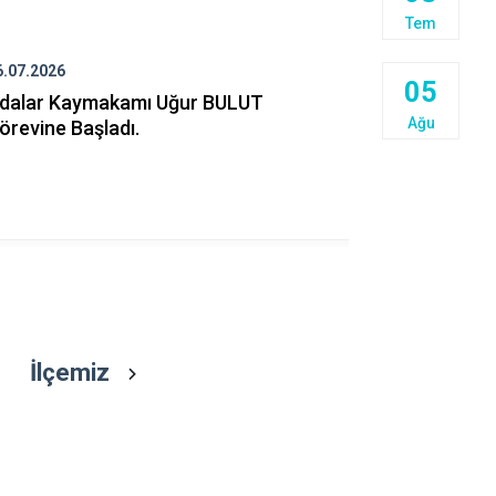
Beykoz
Tem
Beyoğlu
6.07.2026
17.06.2026
Büyükçekme
05
dalar Kaymakamı Uğur BULUT
Sahil Güven
Çatalca
Ağu
örevine Başladı.
Esenler
Eyüpsultan
İlçemiz