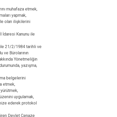
arını muhafaza etmek,
maları yapmak,
olan ilişkilerini
l İdaresi Kanunu ile
le 21/2/1984 tarihli ve
u ve Bürolarının
Hakkında Yönetmeliğin
 durumunda, yazışma,
ma belgelerini
a etmek,
 yürütmek,
 düzenini uygulamak,
anize ederek protokol
giren Devlet Cenaze