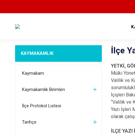
K
İlçe Y
KAYMAKAMLIK
YETKİ, G
Mülki Yönet
Kaymakam
Valilik ve 
sorumlulukla
Kaymakamlık Birimleri
İçişleri Ba
“Valilik ve
İlçe Protokol Listesi
Yazı İşleri
olarak çalı
Tarihçe
İLÇE YAZ