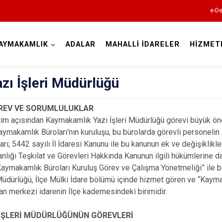
e-De
AYMAKAMLIK
ADALAR
MAHALLİ İDARELER
HİZMET
İstanbul
azı İşleri Müdürlüğü
Adalar
ÖREV VE SORUMLULUKLAR
im açısından Kaymakamlık Yazı İşleri Müdürlüğü görevi büyük ön
Avcılar
Kaymakamlık Büroları’nın kuruluşu, bu bürolarda görevli personelin 
Bağcılar
rı; 5442 sayılı İl İdaresi Kanunu ile bu kanunun ek ve değişiklikle
Bahçelievler
kanlığı Teşkilat ve Görevleri Hakkında Kanunun ilgili hükümlerine d
 Kaymakamlık Büroları Kuruluş Görev ve Çalışma Yönetmeliği” ile be
Bakırköy
 Müdürlüğü, İlçe Mülki İdare bölümü içinde hizmet gören ve “Kay
Bayrampaşa
şan merkezi idarenin İlçe kademesindeki birimidir.
Beşiktaş
I İŞLERİ MÜDÜRLÜĞÜNÜN GÖREVLERİ