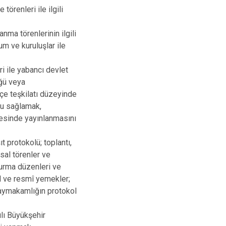
örenleri ile ilgili
nma törenlerinin ilgili
um ve kuruluşlar ile
ri ile yabancı devlet
üğü veya
lçe teşkilatı düzeyinde
onu sağlamak,
itesinde yayınlanmasını
 protokolü; toplantı,
sal törenler ve
oturma düzenleri ve
yl ve resmî yemekler;
 Kaymakamlığın protokol
lı Büyükşehir