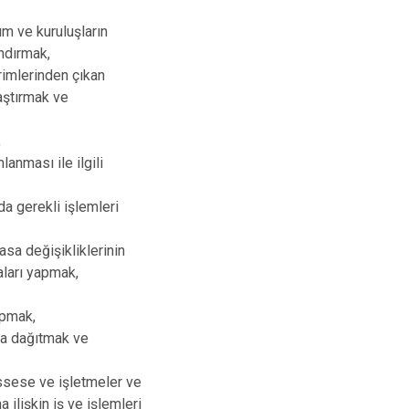
Maltepe
Başakşehir
m ve kuruluşların
Pendik
Beylikdüzü
andırmak,
ce
Sarıyer
Çekmeköy
imlerinden çıkan
Şile
Esenyurt
laştırmak ve
Silivri
Sancaktepe
,
Şişli
Sultangazi
anması ile ilgili
da gerekli işlemleri
asa değişikliklerinin
aları yapmak,
apmak,
ara dağıtmak ve
essese ve işletmeler ve
 ilişkin iş ve işlemleri