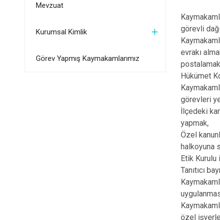
Mevzuat
Kaymakamlığ
görevli dağ
Kurumsal Kimlik
Kaymakamlı
evrakı alma
Görev Yapmış Kaymakamlarımız
postalamak
Hükümet Kon
Kaymakamlığ
görevleri ye
İlçedeki kam
yapmak,
Özel kanunl
halkoyuna s
Etik Kurulu 
Tanıtıcı bay
Kaymakamlık
uygulanmas
Kaymakamlığ
özel işyerle