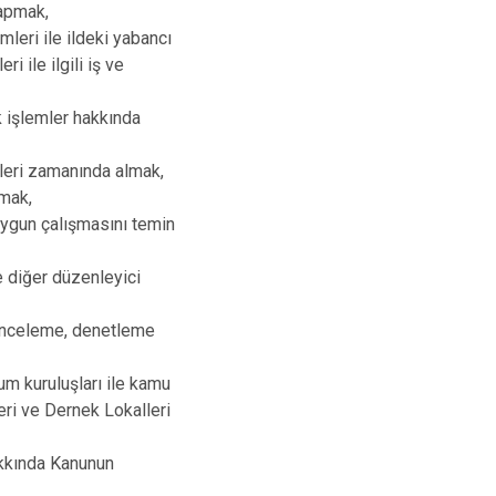
yapmak,
leri ile ildeki yabancı
 ile ilgili iş ve
k işlemler hakkında
rleri zamanında almak,
lmak,
ygun çalışmasını temin
e diğer düzenleyici
 inceleme, denetleme
um kuruluşları ile kamu
eri ve Dernek Lokalleri
akkında Kanunun