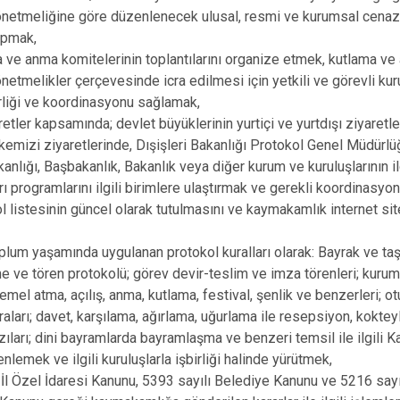
önetmeliğine göre düzenlenecek ulusal, resmi ve kurumsal cenaze t
apmak,
a ve anma komitelerinin toplantılarını organize etmek, kutlama ve a
netmelikler çerçevesinde icra edilmesi için yetkili ve görevli kur
irliği ve koordinasyonu sağlamak,
etler kapsamında; devlet büyüklerinin yurtiçi ve yurtdışı ziyaretle
lkemizi ziyaretlerinde, Dışişleri Bakanlığı Protokol Genel Müdürl
nlığı, Başbakanlık, Bakanlık veya diğer kurum ve kuruluşlarının i
arı programlarını ilgili birimlere ulaştırmak ve gerekli koordinasy
ol listesinin güncel olarak tutulmasını ve kaymakamlık internet s
lum yaşamında uygulanan protokol kuralları olarak: Bayrak ve taşıt
me ve tören protokolü; görev devir-teslim ve imza törenleri; kurum
 temel atma, açılış, anma, kutlama, festival, şenlik ve benzerleri; 
aları; davet, karşılama, ağırlama, uğurlama ile resepsiyon, kokte
zıları; dini bayramlarda bayramlaşma ve benzeri temsil ile ilgili
enlemek ve ilgili kuruluşlarla işbirliği halinde yürütmek,
 İl Özel İdaresi Kanunu, 5393 sayılı Belediye Kanunu ve 5216 sayı