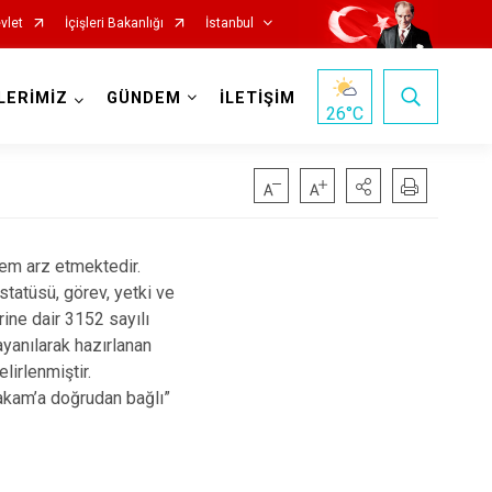
vlet
İçişleri Bakanlığı
İstanbul
LERİMİZ
GÜNDEM
İLETİŞİM
26
°C
Fatih
Sultanbeyli
em arz etmektedir.
Gaziosmanpaşa
Tuzla
statüsü, görev, yetki ve
Güngören
Ümraniye
rine dair 3152 sayılı
Kadıköy
Üsküdar
ayanılarak hazırlanan
lirlenmiştir.
Kağıthane
Zeytinburnu
makam’a doğrudan bağlı”
Kartal
Arnavutköy
Küçükçekmece
Ataşehir