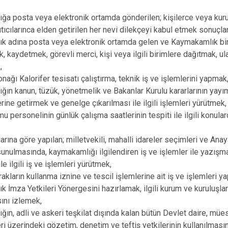
Beykoz
a posta veya elektronik ortamda gönderilen; kişilerce veya kuru
Beyoğlu
ıtıcılarınca elden getirilen her nevi dilekçeyi kabul etmek sonuçl
Büyükçekme
k adına posta veya elektronik ortamda gelen ve Kaymakamlık bir
Çatalca
k, kaydetmek, görevli merci, kişi veya ilgili birimlere dağıtmak, u
,
Esenler
ağı Kalorifer tesisatı çalıştırma, teknik iş ve işlemlerini yapmak
Eyüpsultan
ın kanun, tüzük, yönetmelik ve Bakanlar Kurulu kararlarının yayıml
rine getirmek ve genelge çıkarılması ile ilgili işlemleri yürütmek,
u personelinin günlük çalışma saatlerinin tespiti ile ilgili konular
arına göre yapılan; milletvekili, mahalli idareler seçimleri ve Anay
unulmasında, kaymakamlığı ilgilendiren iş ve işlemler ile yazışm
ile ilgili iş ve işlemleri yürütmek,
rakların kullanma iznine ve tescil işlemlerine ait iş ve işlemleri y
 İmza Yetkileri Yönergesini hazırlamak, ilgili kurum ve kuruluşl
ını izlemek,
ın, adli ve askeri teşkilat dışında kalan bütün Devlet daire, mü
ri üzerindeki gözetim, denetim ve teftiş yetkilerinin kullanılmasına