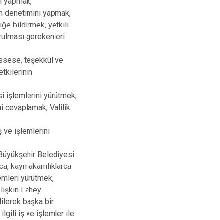
ri yapmak,
nin denetimini yapmak,
iğe bildirmek, yetkili
vurulması gerekenleri
essese, teşekkül ve
tkilerinin
si işlemlerini yürütmek,
ni cevaplamak, Valilik
ş ve işlemlerini
 Büyükşehir Belediyesi
ınca, kaymakamlıklarca
lemleri yürütmek,
İlişkin Lahey
ilerek başka bir
lgili iş ve işlemler ile