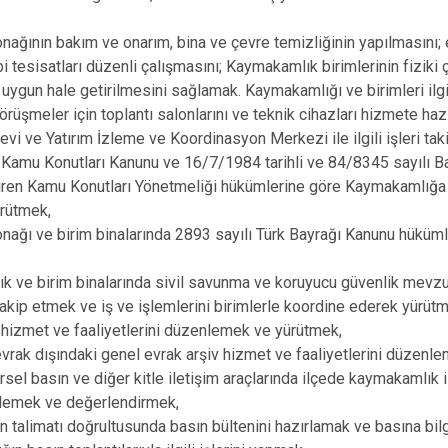
ağının bakım ve onarım, bina ve çevre temizliğinin yapılmasını; e
bi tesisatları düzenli çalışmasını; Kaymakamlık birimlerinin fiziki
 uygun hale getirilmesini sağlamak. Kaymakamlığı ve birimleri ilgi
görüşmeler için toplantı salonlarını ve teknik cihazları hizmete ha
i ve Yatırım İzleme ve Koordinasyon Merkezi ile ilgili işleri ta
 Kamu Konutları Kanunu ve 16/7/1984 tarihli ve 84/8345 sayılı Ba
iren Kamu Konutları Yönetmeliği hükümlerine göre Kaymakamlığa ait
ürütmek,
ağı ve birim binalarında 2893 sayılı Türk Bayrağı Kanunu hüküml
 ve birim binalarında sivil savunma ve koruyucu güvenlik mevzu
akip etmek ve iş ve işlemlerini birimlerle koordine ederek yürü
hizmet ve faaliyetlerini düzenlemek ve yürütmek,
evrak dışındaki genel evrak arşiv hizmet ve faaliyetlerini düzenl
rsel basın ve diğer kitle iletişim araçlarında ilçede kaymakamlık ile
zlemek ve değerlendirmek,
talimatı doğrultusunda basın bültenini hazırlamak ve basına bil