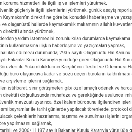
koruma hizmetleri ile ilgili iş ve işlemleri yürütmek,
enlik güçleriyle ilgili işlemlerini yürütmek, günlük asayiş raporl
 Kaymakam’ın direktifine göre bu konudaki haberleşme ve yazış
 ve olağanüstü hallerde kaymakamlık makamının silahlı kuvvetlerle 
direktifi altında yürütmek,
iklerden yardım istenmesini zorunlu kılan durumlarda kaymakama İ
kinin kullanılmasına ilişkin haberleşme ve yazışmaları yapmak,
hal ilan edilmesi durumunda; 2935 sayılı Olağanüstü Hâl Kanunu i
ılı Bakanlar Kurulu Kararıyla yürürlüğe giren Olağanüstü Hal Kurul
Görevleri ile Yükümlülüklerinin Karşılığının Tesbit ve Ödenmesi 
düğü büro oluşuncaya kadar ve sözü geçen büroların kaldırılması
e arşivleme işlerini sağlamak,
n istihbarat, sınır görüşmeleri gibi özel amaçlı ödenek ve harca
 direktifi doğrultusunda muhafaza ve gerektiğinde usulünce imh
venlik mevzuatı uyarınca, özel kalem bürosunu ilgilendiren işleri
esmi bayramlar ile tarihi günlerde yapılacak törenlerde; protokol
nulacak çelenklerin hazırlanma, taşınma ve sunulması işlerini org
öre yapılmasını sağlamak,
arihli ve 2006/11187 sayılı Bakanlar Kurulu Kararıyla yürürlüğe 