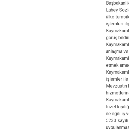
Başbakanlık 
Lahey Sözle
ülke temsil
işlemleri i
Kaymakamlığ
görüş bildi
Kaymakamlığ
anlaşma ve 
Kaymakamlı
etmek amacı
Kaymakamlık
işlemler ile
Mevzuatın k
hizmetlerin
Kaymakamlığ
tüzel kişil
ile ilgili i
5233 sayıl
uygulanması