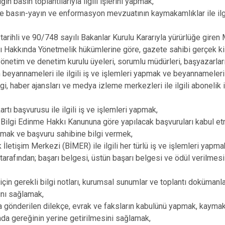
n basın toplantılarıyla ilgili işlerini yapmak,
ve basın-yayın ve enformasyon mevzuatının kaymakamlıklar ile ilgil
arihli ve 90/748 sayılı Bakanlar Kurulu Kararıyla yürürlüğe giren 
 Hakkında Yönetmelik hükümlerine göre, gazete sahibi gerçek kiş
 yönetim ve denetim kurulu üyeleri, sorumlu müdürleri, başyazarları
m beyannameleri ile ilgili iş ve işlemleri yapmak ve beyannamele
gi, haber ajansları ve medya izleme merkezleri ile ilgili abonelik i
artı başvurusu ile ilgili iş ve işlemleri yapmak,
 Bilgi Edinme Hakkı Kanununa göre yapılacak başvuruları kabul e
mak ve başvuru sahibine bilgi vermek,
İletişim Merkezi (BİMER) ile ilgili her türlü iş ve işlemleri yapma
rafından; başarı belgesi, üstün başarı belgesi ve ödül verilmesi ile
in gerekli bilgi notları, kurumsal sunumlar ve toplantı dokümanla
nı sağlamak,
gönderilen dilekçe, evrak ve faksların kabulünü yapmak, kaymak
da gereğinin yerine getirilmesini sağlamak,