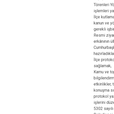
Törenleri Y
işlemleri y
İlçe kutlam
kanun ve yö
gerekli işb
Resmi ziyar
erkânının ü
Cumhurbaşka
hazırladıkl
İlçe protok
sağlamak,
Kamu ve top
bilgilendir
etkinlikler,
konuşma sır
protokol ya
işlerini düz
5302 sayılı