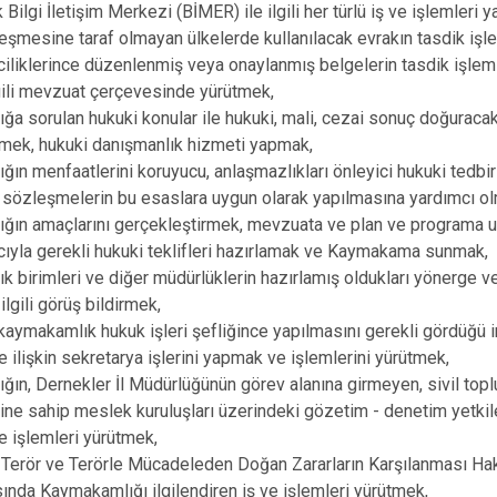
Bilgi İletişim Merkezi (BİMER) ile ilgili her türlü iş ve işlemleri 
şmesine taraf olmayan ülkelerde kullanılacak evrakın tasdik işlem
ciliklerince düzenlenmiş veya onaylanmış belgelerin tasdik işlemleri
lgili mevzuat çerçevesinde yürütmek,
a sorulan hukuki konular ile hukuki, mali, cezai sonuç doğuraca
rmek, hukuki danışmanlık hizmeti yapmak,
ın menfaatlerini koruyucu, anlaşmazlıkları önleyici hukuki tedbi
sözleşmelerin bu esaslara uygun olarak yapılmasına yardımcı o
ğın amaçlarını gerçekleştirmek, mevzuata ve plan ve programa u
yla gerekli hukuki teklifleri hazırlamak ve Kaymakama sunmak,
 birimleri ve diğer müdürlüklerin hazırlamış oldukları yönerge v
 ilgili görüş bildirmek,
aymakamlık hukuk işleri şefliğince yapılmasını gerekli gördüğü
e ilişkin sekretarya işlerini yapmak ve işlemlerini yürütmek,
ın, Dernekler İl Müdürlüğünün görev alanına girmeyen, sivil topl
iğine sahip meslek kuruluşları üzerindeki gözetim - denetim yetkil
ş ve işlemleri yürütmek,
ı Terör ve Terörle Mücadeleden Doğan Zararların Karşılanması H
nda Kaymakamlığı ilgilendiren iş ve işlemleri yürütmek,