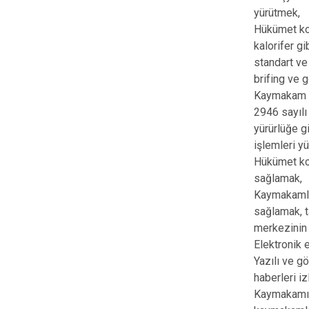
yürütmek,
Hükümet kon
kalorifer gi
standart ve
brifing ve 
Kaymakam ev
2946 sayılı
yürürlüğe g
işlemleri y
Hükümet kon
sağlamak,
Kaymakamlık
sağlamak, t
merkezinin 
Elektronik 
Yazılı ve gö
haberleri i
Kaymakamın 