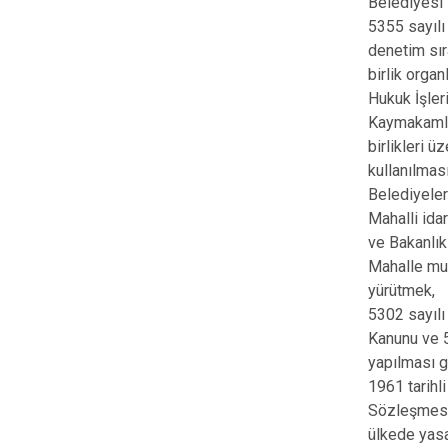
Belediyesi 
5355 sayılı
denetim sıra
birlik organ
Hukuk İşler
Kaymakamlığ
birlikleri 
kullanılması
Belediyeler
Mahalli idar
ve Bakanlık
Mahalle muht
yürütmek,
5302 sayılı
Kanunu ve 5
yapılması ge
1961 tarihl
Sözleşmesin
ülkede yasal