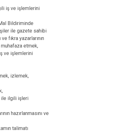
i iş ve işlemlerini
Mal Bildiriminde
iler ile gazete sahibi
 ve fıkra yazarlarının
ri muhafaza etmek,
ş ve işlemlerini
tmek, izlemek,
k,
 ilgili işleri
rının hazırlanmasını ve
amın talimatı