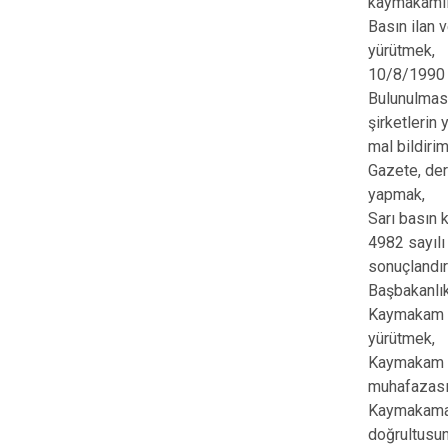
kaymakamlığı
Basın ilan 
yürütmek,
10/8/1990 t
Bulunulması
şirketlerin
mal bildiri
Gazete, der
yapmak,
Sarı basın k
4982 sayılı
sonuçlandır
Başbakanlık 
Kaymakam ta
yürütmek,
Kaymakam iç
muhafazası
Kaymakama 
doğrultusun