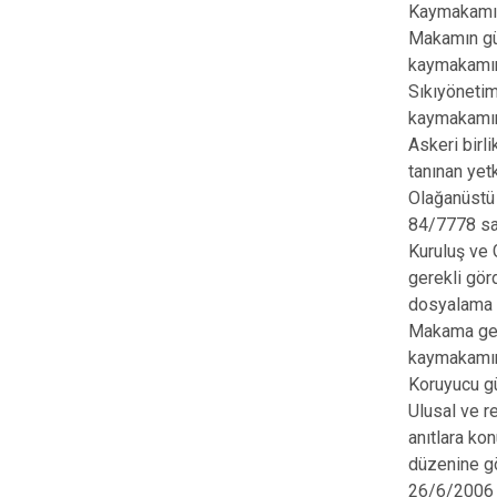
Kaymakamın 
Makamın güv
kaymakamın
Sıkıyönetim
kaymakamın 
Askeri birl
tanınan yet
Olağanüstü 
84/7778 say
Kuruluş ve 
gerekli gör
dosyalama v
Makama gele
kaymakamın
Koruyucu gü
Ulusal ve r
anıtlara ko
düzenine g
26/6/2006 t