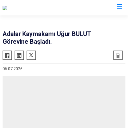
İstanbul
Adalar Kaymakamı Uğur BULUT
Görevine Başladı.
Adalar
Fatih
Sultanbeyli
Avcılar
Gaziosmanpaşa
Tuzla
Bağcılar
Güngören
Ümraniye
06.07.2026
Bahçelievler
Kadıköy
Üsküdar
Bakırköy
Kağıthane
Zeytinburnu
Bayrampaşa
Kartal
Arnavutköy
Beşiktaş
Küçükçekmece
Ataşehir
Beykoz
Maltepe
Başakşehir
Beyoğlu
Pendik
Beylikdüzü
Büyükçekmece
Sarıyer
Çekmeköy