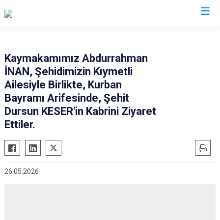
İstanbul
Kaymakamımız Abdurrahman
İNAN, Şehidimizin Kıymetli
Adalar
Fatih
Sultanbeyli
Ailesiyle Birlikte, Kurban
Avcılar
Gaziosmanpaşa
Tuzla
Bayramı Arifesinde, Şehit
Bağcılar
Güngören
Ümraniye
Dursun KESER'in Kabrini Ziyaret
Bahçelievler
Ettiler.
Kadıköy
Üsküdar
Bakırköy
Kağıthane
Zeytinburnu
Bayrampaşa
Kartal
Arnavutköy
Beşiktaş
Küçükçekmece
Ataşehir
26.05.2026
Beykoz
Maltepe
Başakşehir
Beyoğlu
Pendik
Beylikdüzü
Büyükçekmece
Sarıyer
Çekmeköy