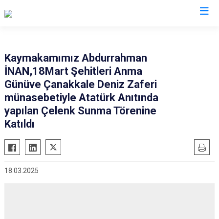
İstanbul
Kaymakamımız Abdurrahman
İNAN,18Mart Şehitleri Anma
Adalar
Fatih
Sultanbeyli
Günüve Çanakkale Deniz Zaferi
Avcılar
Gaziosmanpaşa
Tuzla
münasebetiyle Atatürk Anıtında
Bağcılar
Güngören
Ümraniye
yapılan Çelenk Sunma Törenine
Bahçelievler
Katıldı
Kadıköy
Üsküdar
Bakırköy
Kağıthane
Zeytinburnu
Bayrampaşa
Kartal
Arnavutköy
Beşiktaş
Küçükçekmece
Ataşehir
18.03.2025
Beykoz
Maltepe
Başakşehir
Beyoğlu
Pendik
Beylikdüzü
Büyükçekmece
Sarıyer
Çekmeköy